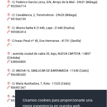
- C/ Federico García Lorca, S/N, Arroyo de la Miel - 29631 (Málaga)
952566714
- C/ Casablanca, 2, Torremolinos - 29620 (Málaga)
951566159
- C/ Alonso barba 8 21440, Lepe - 21440 (Huelva)
959382414
- C/Isaac Peral nº 45, Dos Hermanas - 41701 (Sevilla)
-
- -avenida ciudad de cabra 35, bajo, NUEVA CARTEYA - 14857
(Córdoba)
638060805
- C/ ANCHA 16, SANLUCAR DE BARRAMEDA - 11540 (Cádiz)
956385435
- C/ María Auxiliadora, 7, Rota - 11520 (Cádiz)
956901367
- Avenida Dr Antonio Cabrera, Pozoblanco - 14400 (Córdoba)
Usamos cookies para proporcionarte una
957943633
mejor experiencia en nuestra web.